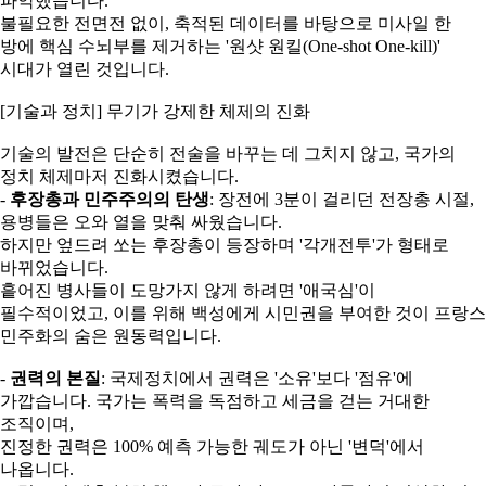
파악했습니다.
불필요한 전면전 없이, 축적된 데이터를 바탕으로 미사일 한
방에 핵심 수뇌부를 제거하는 '원샷 원킬(One-shot One-kill)'
시대가 열린 것입니다.
[기술과 정치] 무기가 강제한 체제의 진화
기술의 발전은 단순히 전술을 바꾸는 데 그치지 않고, 국가의
정치 체제마저 진화시켰습니다.
-
후장총과 민주주의의 탄생
: 장전에 3분이 걸리던 전장총 시절,
용병들은 오와 열을 맞춰 싸웠습니다.
하지만 엎드려 쏘는 후장총이 등장하며 '각개전투'가 형태로
바뀌었습니다.
흩어진 병사들이 도망가지 않게 하려면 '애국심'이
필수적이었고, 이를 위해 백성에게 시민권을 부여한 것이 프랑스
민주화의 숨은 원동력입니다.
-
권력의 본질
: 국제정치에서 권력은 '소유'보다 '점유'에
가깝습니다. 국가는 폭력을 독점하고 세금을 걷는 거대한
조직이며,
진정한 권력은 100% 예측 가능한 궤도가 아닌 '변덕'에서
나옵니다.