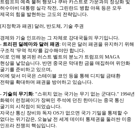
트럼프의 예측 불허 행보나 쿠바 카스트로 가문과의 정상화 및
허수아비 대통령 실각 작전, 그린란드 병합 야욕 등은 모두
제국의 힘을 발현하는 고도의 전략입니다.
[지정학과 패권] 달러, 반도체, 기술 주권
경제와 기술 인프라는 그 자체로 강대국들의 무기입니다.
-
트리핀 딜레마와 달러 패권
: 미국은 달러 패권을 유지하기 위해
구조적 '무역 적자'를 감수해야만 합니다.
이로 인해 붕괴된 러스트 벨트의 분노가 트럼프의 MAGA
현상을 낳았습니다. 반면 중국은 막대한 금을 매집하며 위안화
굴기를 준비하고 있으며,
이에 맞서 미국은 스테이블 코인 등을 통해 디지털 금태환
전략을 확대하며 패권을 방어하고 있습니다.
-
기술의 무기화
: "스위치 없는 국가는 무기 없는 군대다." 1994년
화웨이 런정페이가 장쩌민 주석에 던진 한마디는 중국 통신
굴기의 시작점이 되었습니다.
자국산 통신 장비와 독자 OS가 없으면 국가 기밀을 통제할 수
없다는 위기감은, 오늘날 전 세계 데이터 통제권을 둘러싼 미중
인프라 전쟁의 핵심입니다.