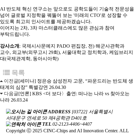
AI 반도체 혁신 연구소는 앞으로도 공학도들이 기술적 전문성을
넘어 글로벌 지정학을 꿰뚫어 보는 '미래의 CTO'로 성장할 수
있도록 최고의 인사이트를 제공하겠습니다.
이어지는 2차, 3차 마스터클래스에도 많은 관심과 참여
부탁드립니다.
강사소개
: 국제시사문예지 PADO 편집장, 전) 해군사관학과
교수, 외교부(외무고시 29회), 서울대학교 정치학과, 케임브리지
대(국제관계학, 동아시아학)
목록
이전글
[세미나] 정은승 삼성전자 고문, “파운드리는 반도체 생
태계의 심장” 특별강연
26.04.30
다음글
[언론] KBS <더 보다〉출연: 떠나는 나라 vs 찾아오는
나라
26.03.24
ADDRESS
[03722] 서울특별시
서대문구 연세로 50 제4공학관 D401호
TEL
02-2123-4406~4407
Copyright ⓒ 2025 CINC-Chips and AI Innovation Center. ALL